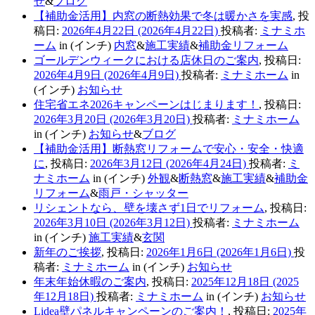
せ
&
ブログ
【補助金活用】内窓の断熱効果で冬は暖かさを実感
,
投
稿日:
2026年4月22日
(2026年4月22日)
投稿者:
ミナミホ
ーム
in (インチ)
内窓
&
施工実績
&
補助金リフォーム
ゴールデンウィークにおける店休日のご案内
,
投稿日:
2026年4月9日
(2026年4月9日)
投稿者:
ミナミホーム
in
(インチ)
お知らせ
住宅省エネ2026キャンペーンはじまります！
,
投稿日:
2026年3月20日
(2026年3月20日)
投稿者:
ミナミホーム
in (インチ)
お知らせ
&
ブログ
【補助金活用】断熱窓リフォームで安心・安全・快適
に
,
投稿日:
2026年3月12日
(2026年4月24日)
投稿者:
ミ
ナミホーム
in (インチ)
外観
&
断熱窓
&
施工実績
&
補助金
リフォーム
&
雨戸・シャッター
リシェントなら、壁を壊さず1日でリフォーム
,
投稿日:
2026年3月10日
(2026年3月12日)
投稿者:
ミナミホーム
in (インチ)
施工実績
&
玄関
新年のご挨拶
,
投稿日:
2026年1月6日
(2026年1月6日)
投
稿者:
ミナミホーム
in (インチ)
お知らせ
年末年始休暇のご案内
,
投稿日:
2025年12月18日
(2025
年12月18日)
投稿者:
ミナミホーム
in (インチ)
お知らせ
Lidea壁パネルキャンペーンのご案内！
,
投稿日:
2025年