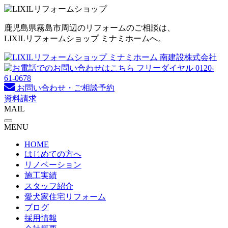
コ
ン
鹿児島県霧島市周辺のリフォームのご相談は、
テ
LIXILリフォームショップ ミナミホームへ。
ン
ツ
へ
ス
キ
お問い合わせ・ご相談予約
ッ
資料請求
プ
MAIL
MENU
HOME
はじめての方へ
リノベーション
施工実績
スタッフ紹介
愛犬家住宅リフォーム
ブログ
採用情報