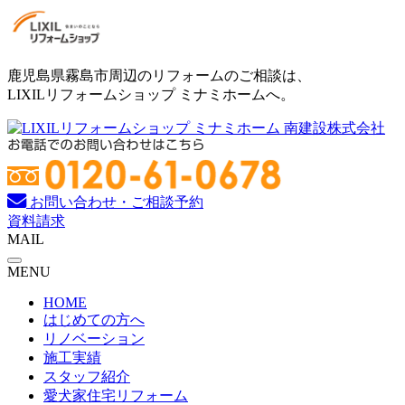
コ
ン
テ
ン
鹿児島県霧島市周辺のリフォームのご相談は、
ツ
LIXILリフォームショップ ミナミホームへ。
へ
ス
キ
ッ
プ
お問い合わせ・ご相談予約
資料請求
MAIL
MENU
HOME
はじめての方へ
リノベーション
施工実績
スタッフ紹介
愛犬家住宅リフォーム