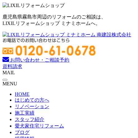
コ
ン
鹿児島県霧島市周辺のリフォームのご相談は、
テ
LIXILリフォームショップ ミナミホームへ。
ン
ツ
へ
ス
キ
ッ
お問い合わせ・ご相談予約
プ
資料請求
MAIL
MENU
HOME
はじめての方へ
リノベーション
施工実績
スタッフ紹介
愛犬家住宅リフォーム
ブログ