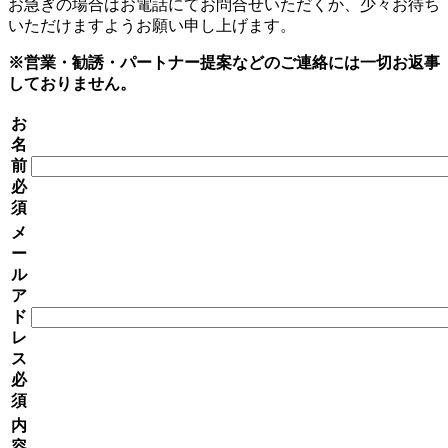
お急ぎの場合はお電話にてお問合せいただくか、少々お待ち
いただけますようお願い申し上げます。
※営業・勧誘・パートナー提案などのご連絡には一切お返事
しておりません。
お
名
前
必
須
メ
ー
ル
ア
ド
レ
ス
必
須
内
容