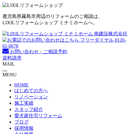
コ
ン
鹿児島県霧島市周辺のリフォームのご相談は、
テ
LIXILリフォームショップ ミナミホームへ。
ン
ツ
へ
ス
キ
お問い合わせ・ご相談予約
ッ
資料請求
プ
MAIL
MENU
HOME
はじめての方へ
リノベーション
施工実績
スタッフ紹介
愛犬家住宅リフォーム
ブログ
採用情報