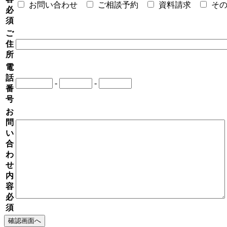
お問い合わせ
ご相談予約
資料請求
そ
必
須
ご
住
所
電
話
-
-
番
号
お
問
い
合
わ
せ
内
容
必
須