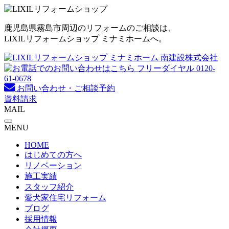
コ
ン
鹿児島県霧島市周辺のリフォームのご相談は、
テ
LIXILリフォームショップ ミナミホームへ。
ン
ツ
へ
ス
キ
お問い合わせ・ご相談予約
ッ
資料請求
プ
MAIL
MENU
HOME
はじめての方へ
リノベーション
施工実績
スタッフ紹介
愛犬家住宅リフォーム
ブログ
採用情報