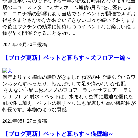
季節は早いものでそろそろ一年の折返し時期となりますね当
店のニュースレター“ミナミホーム通信6月号”をご案内しま
す！コロナ禍の影響もあり当店でもイベントが開催できずお
得意さまともなかなかお会いできない日々が続いております
今後はワクチンの効果に期待しつつイベントなど楽しい催し
物が早く開催できることを祈り...
2021年06月24日投稿
【ブログ更新】ペットと暮らす～犬フロアー編～
例年より早く梅雨の時期がきましたね家の中で遊んでいるワ
ンちゃんすべったり、転んだりして足を痛めないか心配…
そんなご心配におススメのフロアーラシッサフロアー ラシ
ッサ フロア 耐水・ペットは、水まわり空間に最適な優れた
耐水性に加え、ペットの脚すべりにも配慮した高い機能性が
特長です。本物のような質感...
2021年05月27日投稿
【ブログ更新】ペットと暮らす～猫壁編～