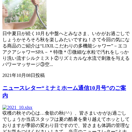
日中夏日が続く10月も中盤へとみなさま、いかがお過ごしで
しょうかそろそろ秋を楽しみたいですね！さて今回の気にな
る商品のご紹介は“LIXILこだわりの多機能シャワー”－エコ
アクアシャワーSPA－＊特徴＊①微細な水粒で汚れをしっか
り洗い流すシルクミスト②リズミカルな水流で刺激を与える
パワーマッサージ③空...
2021年10月08日投稿
ニュースレター“ミナミホーム通信10月号”のご案
内
収穫の秋その心は…食欲の秋(^^）、皆さまいかがお過ごし
でしょうか当店スタッフは夏の酷暑を乗り越えてホッとして
おりますが季節の変わり目ですので、皆さまも体調の管理な
どお気をつけください！さて、当店のニュースレター“ミナ