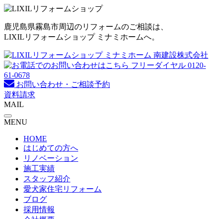
コ
ン
鹿児島県霧島市周辺のリフォームのご相談は、
テ
LIXILリフォームショップ ミナミホームへ。
ン
ツ
へ
ス
キ
お問い合わせ・ご相談予約
ッ
資料請求
プ
MAIL
MENU
HOME
はじめての方へ
リノベーション
施工実績
スタッフ紹介
愛犬家住宅リフォーム
ブログ
採用情報