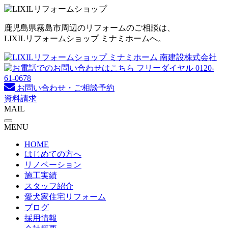
コ
ン
鹿児島県霧島市周辺のリフォームのご相談は、
テ
LIXILリフォームショップ ミナミホームへ。
ン
ツ
へ
ス
キ
お問い合わせ・ご相談予約
ッ
資料請求
プ
MAIL
MENU
HOME
はじめての方へ
リノベーション
施工実績
スタッフ紹介
愛犬家住宅リフォーム
ブログ
採用情報