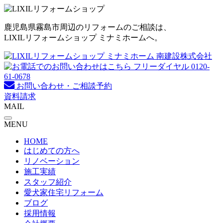
コ
ン
鹿児島県霧島市周辺のリフォームのご相談は、
テ
LIXILリフォームショップ ミナミホームへ。
ン
ツ
へ
ス
キ
お問い合わせ・ご相談予約
ッ
資料請求
プ
MAIL
MENU
HOME
はじめての方へ
リノベーション
施工実績
スタッフ紹介
愛犬家住宅リフォーム
ブログ
採用情報