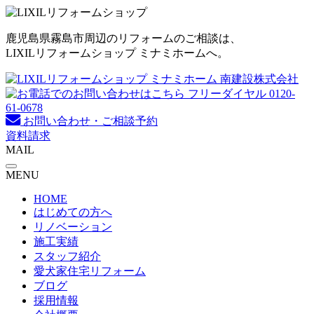
コ
ン
鹿児島県霧島市周辺のリフォームのご相談は、
テ
LIXILリフォームショップ ミナミホームへ。
ン
ツ
へ
ス
キ
お問い合わせ・ご相談予約
ッ
資料請求
プ
MAIL
MENU
HOME
はじめての方へ
リノベーション
施工実績
スタッフ紹介
愛犬家住宅リフォーム
ブログ
採用情報