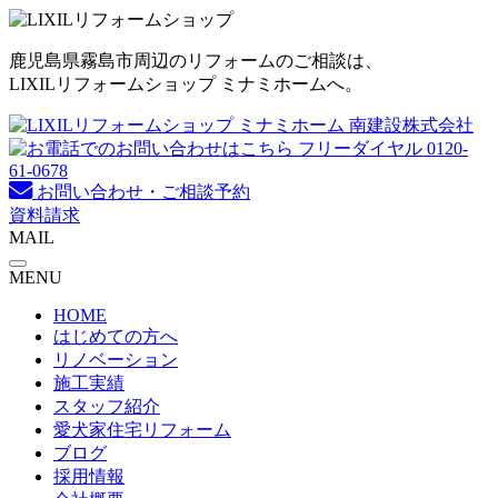
コ
ン
鹿児島県霧島市周辺のリフォームのご相談は、
テ
LIXILリフォームショップ ミナミホームへ。
ン
ツ
へ
ス
キ
お問い合わせ・ご相談予約
ッ
資料請求
プ
MAIL
MENU
HOME
はじめての方へ
リノベーション
施工実績
スタッフ紹介
愛犬家住宅リフォーム
ブログ
採用情報