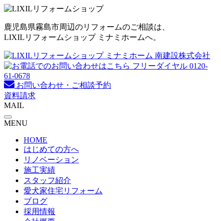
コ
ン
鹿児島県霧島市周辺のリフォームのご相談は、
テ
LIXILリフォームショップ ミナミホームへ。
ン
ツ
へ
ス
キ
お問い合わせ・ご相談予約
ッ
資料請求
プ
MAIL
MENU
HOME
はじめての方へ
リノベーション
施工実績
スタッフ紹介
愛犬家住宅リフォーム
ブログ
採用情報