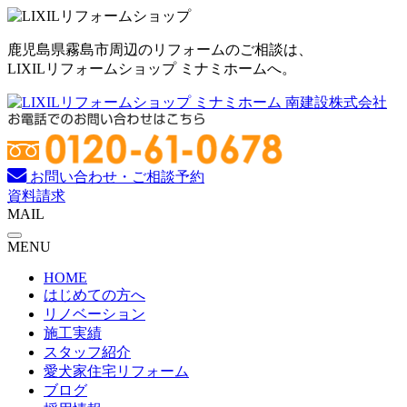
コ
ン
鹿児島県霧島市周辺のリフォームのご相談は、
テ
LIXILリフォームショップ ミナミホームへ。
ン
ツ
へ
ス
キ
ッ
お問い合わせ・ご相談予約
プ
資料請求
MAIL
MENU
HOME
はじめての方へ
リノベーション
施工実績
スタッフ紹介
愛犬家住宅リフォーム
ブログ