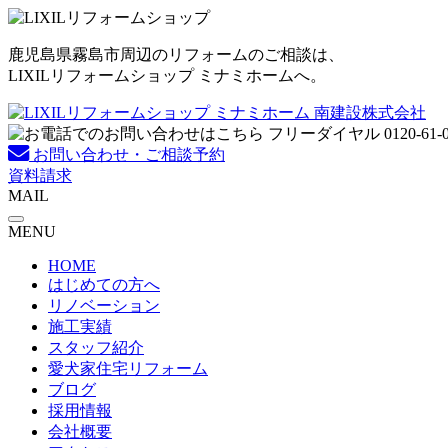
コ
ン
鹿児島県霧島市周辺のリフォームのご相談は、
テ
LIXILリフォームショップ ミナミホームへ。
ン
ツ
へ
ス
お問い合わせ・ご相談予約
キ
資料請求
ッ
MAIL
プ
MENU
HOME
はじめての方へ
リノベーション
施工実績
スタッフ紹介
愛犬家住宅リフォーム
ブログ
採用情報
会社概要